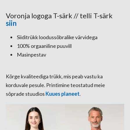
Voronja logoga T-särk // telli T-särk
siin
Siiditrükk loodussõbralike värvidega
100% orgaaniline puuvill
Masinpestav
Kõrge kvaliteediga trükk, mis peab vastu ka
korduvale pesule. Printimine teostatud meie
sõprade stuudios
Kuues planeet
.