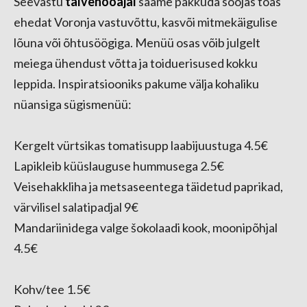
Seevastu
talvehooajal
saame pakkuda soojas toas
ehedat Voronja vastuvõttu, kasvõi mitmekäigulise
lõuna või õhtusöögiga. Menüü osas võib julgelt
meiega ühendust võtta ja toiduerisused kokku
leppida. Inspiratsiooniks pakume välja kohaliku
nüansiga sügismenüü:
Kergelt vürtsikas tomatisupp laabijuustuga 4.5€
Lapikleib küüslauguse hummusega 2.5€
Veisehakkliha ja metsaseentega täidetud paprikad,
värvilisel salatipadjal 9€
Mandariinidega valge šokolaadi kook, moonipõhjal
4.5€
Kohv/tee 1.5€