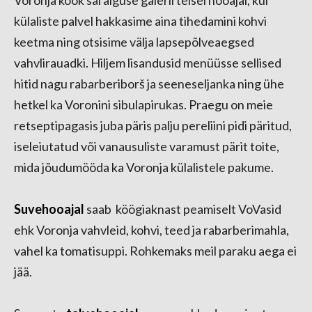
külaliste palvel hakkasime aina tihedamini kohvi
keetma ning otsisime välja lapsepõlveaegsed
vahvlirauadki. Hiljem lisandusid menüüsse sellised
hitid nagu rabarberiborš ja seeneseljanka ning ühe
hetkel ka Voronini sibulapirukas. Praegu on meie
retseptipagasis juba päris palju pereliini pidi päritud,
iseleiutatud või vanausuliste varamust pärit toite,
mida jõudumööda ka Voronja külalistele pakume.
Suvehooajal
saab köögiaknast peamiselt VoVasid
ehk Voronja vahvleid, kohvi, teed ja rabarberimahla,
vahel ka tomatisuppi. Rohkemaks meil paraku aega ei
jää.