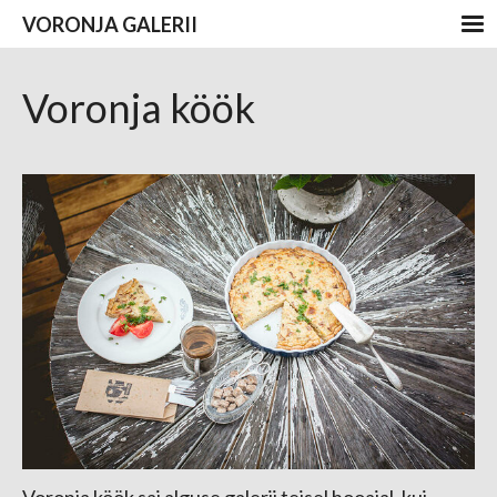
VORONJA GALERII
Voronja köök
Voronja köök sai alguse galerii teisel hooajal, kui