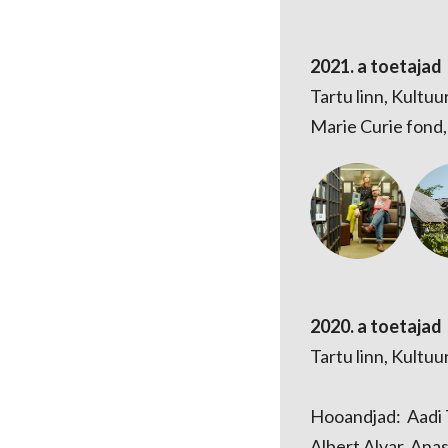
2021. a toetajad
Tartu linn, Kultu
Marie Curie fond
2020. a toetajad
Tartu linn, Kultu
Hooandjad: Aadi T
Albert Alvar, An