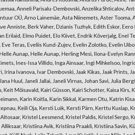
emaa, Anneli Parisalu-Dembovski, Anzelika Shticalov, Ant
tuur OÜ, Arno Lainemäe, Asta Niinemets, Aster Tooma, As
e Anniste, Berk Vaher, Dzianis Tuzhyk, Edith Eskor, Eero 
an Erilaid, Elmo Puidet, Elo Kiivet, Endrik Kõverjalg, Enel 
 Eve Teras, Eveliis Kund-Zujev, Evelin Zolotko, Evelin Uib
, Helle Aunap, Helle Aunap, Herling Mesi, Ilona-Evelyn Rann
mets, Ines-Issa Villido, Inga Ainsaar, Ingi Mihkelsoo, Ingr
i, Irina Ivanova, Ivar Dembovski, Jaak Kikas, Jaak Prints, J
ana Huul, Janeli Jallai, Janeli Virnas, Johan Savi, Julia Berg
, Keit Mõisavald, Kairi Güsson, Kairi Schotter, Kaisa Kirs, 
eimann, Karin Koitla, Karin Sikkal, Karmen Otu, Katrin Kisa
pnau, Keili Oja, Kersti Luik, Kersti Pärn, Kerttu Kuslap, Kr
Altosaar, Kristel Leesmend, Kristel Paldis, Kristel Sergo, Kr
Alliksaar, Kristiina Avik, Kristiina Praakli, Kristiina Savin, K
ust, Külli Nurk, Laila Talunik, Laur Kivistik, Laura Niils, Lee