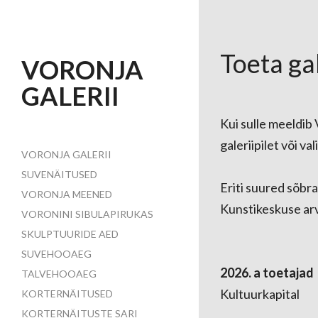
Toeta ga
VORONJA
GALERII
Kui sulle meeldib 
galeriipilet või va
VORONJA GALERII
SUVENÄITUSED
Eriti suured sõbr
VORONJA MEENED
Kunstikeskuse a
VORONINI SIBULAPIRUKAS
SKULPTUURIDE AED
SUVEHOOAEG
2026. a toetajad
TALVEHOOAEG
Kultuurkapital
KORTERNÄITUSED
KORTERNÄITUSTE SARI