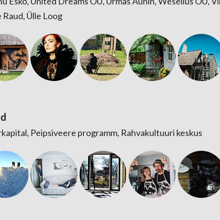
u Esko, United Dreams OÜ, Urmas Aunin, Weselius OÜ, Vik
e Raud, Ülle Loog
ad
urkapital, Peipsiveere programm, Rahvakultuuri keskus