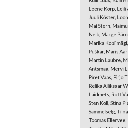
Leene Korp, Leili A
Juuli Köster, Loo
Mai Stern, Maimu 
Nelk, Marge Pärni
Marika Koplimägi, 
Puškar, Maris Aar
Martin Laubre, Ma
Antsmaa, Mervi Le
Piret Vaas, Pirjo 
Relika Alliksaar 
Laidmets, Rutt Var
Sten Koll, Stina 
Sammelselg, Tiina 
Toomas Ellervee, T