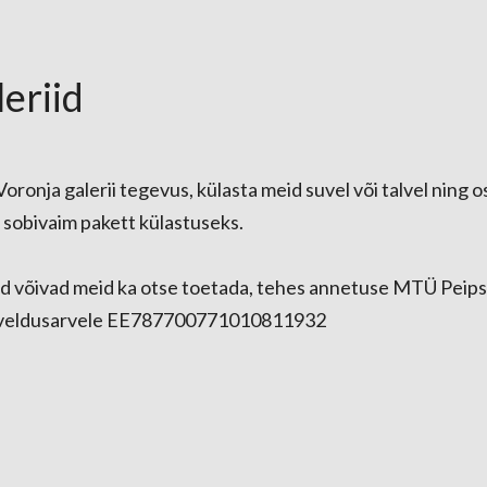
leriid
Voronja galerii tegevus, külasta meid suvel või talvel ning o
li sobivaim pakett külastuseks.
ad võivad meid ka otse toetada, tehes annetuse MTÜ Peip
rveldusarvele EE787700771010811932