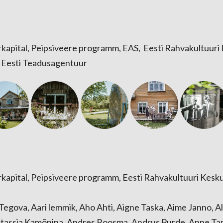
urkapital, Peipsiveere programm, EAS, Eesti Rahvakultuuri
, Eesti Teadusagentuur
urkapital, Peipsiveere programm, Eesti Rahvakultuuri Kesk
egova, Aari lemmik, Aho Ahti, Aigne Taska, Aime Janno, Ala
astassia Kamõnina, Andres Roosma, Andrus Purde, Anne T