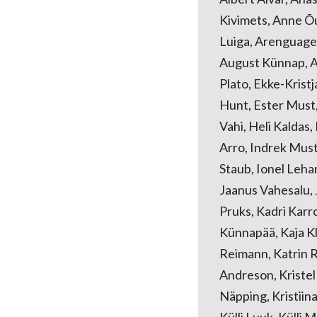
Kivimets, Anne Õu
Luiga, Arenguagen
August Künnap, Av
Plato, Ekke-Kristj
Hunt, Ester Must,
Vahi, Heli Kaldas
Arro, Indrek Musti
Staub, Ionel Lehar
Jaanus Vahesalu, J
Pruks, Kadri Karro
Künnapää, Kaja Kl
Reimann, Katrin Re
Andreson, Kristel 
Näpping, Kristiina 
Külli Luuk, Külli M