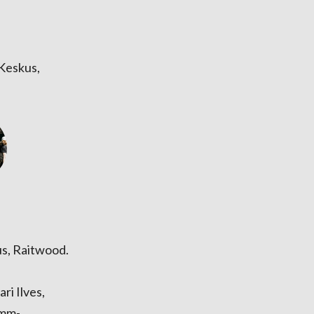
 Keskus,
us, Raitwood.
ri Ilves,
amm-