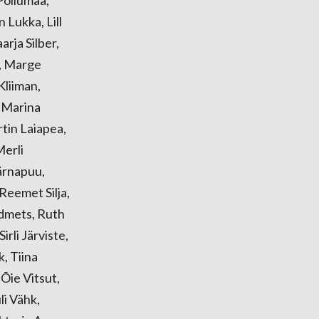
n Lukka, Lill
rja Silber,
l, Marge
Kliiman,
, Marina
tin Laiapea,
Merli
Pärnapuu,
 Reemet Silja,
idmets, Ruth
rli Järviste,
, Tiina
-Õie Vitsut,
li Vähk,