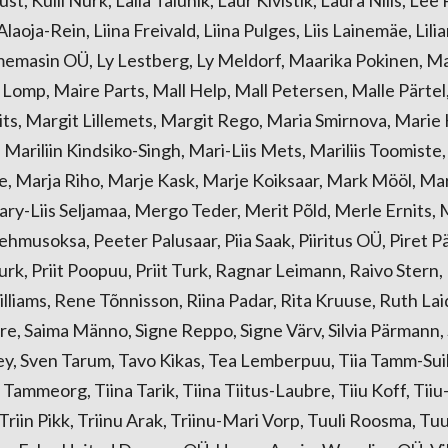
laoja-Rein, Liina Freivald, Liina Pulges, Liis Lainemäe, Lilia
memasin OÜ, Ly Lestberg, Ly Meldorf, Maarika Pokinen, Maa
Lomp, Maire Parts, Mall Help, Mall Petersen, Malle Pärte
ts, Margit Lillemets, Margit Rego, Maria Smirnova, Marie 
Mariliin Kindsiko-Singh, Mari-Liis Mets, Mariliis Toomiste
e, Marja Riho, Marje Kask, Marje Koiksaar, Mark Mööl, Mar
ry-Liis Seljamaa, Mergo Teder, Merit Põld, Merle Ernits, 
hmusoksa, Peeter Palusaar, Piia Saak, Piiritus OÜ, Piret 
Turk, Priit Poopuu, Priit Turk, Ragnar Leimann, Raivo Stern,
Williams, Rene Tõnnisson, Riina Padar, Rita Kruuse, Ruth La
e, Saima Männo, Signe Reppo, Signe Värv, Silvia Pärmann, Si
Pley, Sven Tarum, Tavo Kikas, Tea Lemberpuu, Tiia Tamm-Suik
Tammeorg, Tiina Tarik, Tiina Tiitus-Laubre, Tiiu Koff, Tiiu
riin Pikk, Triinu Arak, Triinu-Mari Vorp, Tuuli Roosma, Tuu