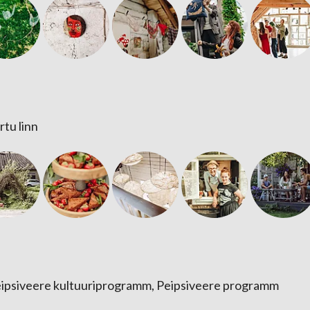
rtu linn
Peipsiveere kultuuriprogramm, Peipsiveere programm