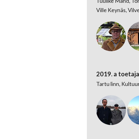
Tuulike Mänd, Tõn
Ville Keynäs, Vilv
2019. a toetaj
Tartu linn, Kultu