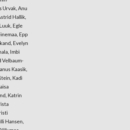
s Urvak, Anu
trid Hallik,
Luuk, Egle
Teinemaa, Epp
okand, Evelyn
ala, Imbi
id Velbaum-
aanus Kaasik,
štein, Kadi
Kaisa
nd, Katrin
ista
isti
ülli Hansen,
 Põllumaa,