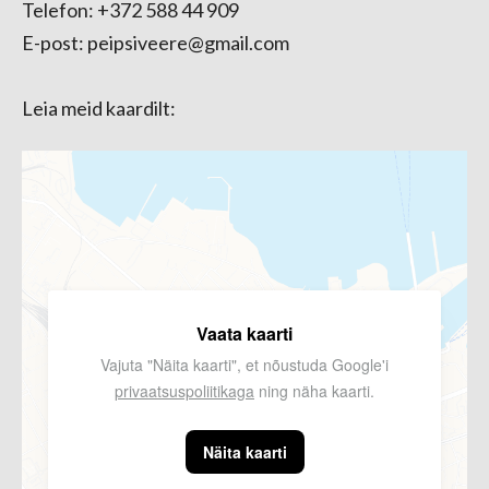
Telefon: +372 588 44 909
E-post: peipsiveere@gmail.com
Leia meid kaardilt:
Vaata kaarti
Vajuta "Näita kaarti", et nõustuda Google'i
privaatsuspoliitikaga
ning näha kaarti.
Näita kaarti