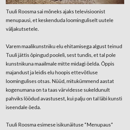
Tuuli Roosma sai mõneks ajaks televisioonist
menupausi, et keskenduda loominguliselt uutele
väljakutsetele.
Varem maalikunstniku elu ehitamisega algust teinud
Tuuli jättis õpingud pooleli, sest tundis, et tal pole
kunstnikuna maailmale mitte midagi öelda. Õppis
majandust ja leidis elu hoopis ettevõtluse
loomingulises otsas. Nüüd, mitukümmend aastat
kogenumana on ta taas värvidesse sukeldunult
pahviks löödud avastusest, kui palju on tal läbi kunsti
iseendale öeda.
Tuuli Roosma esimese isikunäituse “Menupaus”