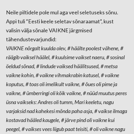
Neile piltidele pole mul aga veel seletuseks sõnu.
Appi tuli “Eesti keele seletav sõnaraamat”, kust
valisin välja sõnale VAIKNE järgmised
tähendustevarjundid:
VAIKNE nõrgalt kuulda olev, # häälte poolest vähene, #
räägib vaiksel häälel, # kuulsime vaikset naeru, # sosinal
öeldud sõnad, # lindude vaiksed häälitsused, # metsa
vaikne kohin, # vaikne vihmakrabin katusel, # vaikne
koputus, # toas oli imelikult vaikne, # õues oli pime ja
vaikne, # ümberringi oli kõik vaikne, # nüüd muutus peres
üsna vaikseks: Andres oli tumm, Mari keeletu, nagu
varjaksid nad kahekesi mõnda paha asja, # vaikse ilmaga
kostavad hääled kaugele, # järve pind oli vaikne kui
peegel, # vaikses vees liigub paat teisiti, # oli vaikne nagu