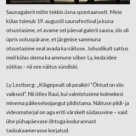
Saunagalerii mõte tekkis üsna spontaanselt. Meie
külas toimub 19. augustil saunafestival ja kuna
otsustasime, et avame sel päeval galerii sauna, siis oli
üpris ootuspärane, et järgmise sammuna
otsustasime seal avada ka näituse. Juhuslikult sattus
meil külas olema ka ammune sõber Ly, keda idee
sütitas – nii see näitus sündiski.
Ly Lestberg: „Kõigepealt oli pealkiri “Õhtud on siin
vaiksed”. Nii ütles Raul, kui valmistusime kolmekesi
minema päikeseloojangut pildistama. Näituse pildi- ja
videomaterjal on aga eriti värskelt südasuvine – vaid
ühe pühapäevase õhtuga kodurannast
taskukaamerasse korjatud.