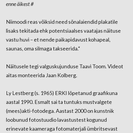
enne äikest #
Niimoodi reas võiksid need sõnalaiendid plakatile
lisaks tekitada ehk potentsiaalses vaatajas näituse
vastu huvi – et nende paikapidavust kohapeal,
saunas, oma silmaga takseerida.“
Näitusele tegi valguskujunduse Taavi Toom. Videot
aitas monteerida Jaan Kolberg.
Ly Lestberg (s. 1965) ERKI lõpetanud graafikuna
aastal 1990. Esmalt sai ta tuntuks mustvalgete
(mees)akti-fotodega. Aastast 2000 on kunstnik
loobunud fotostuudio lavastustest kogunud
erinevate kaameraga fotomaterjali ümbritsevast