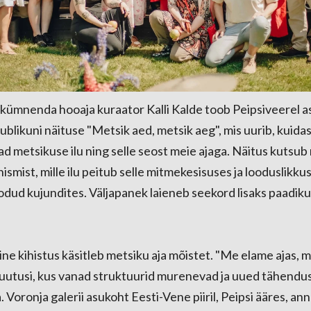
kümnenda hooaja kuraator Kalli Kalde toob Peipsiveerel a
 publikuni näituse "Metsik aed, metsik aeg", mis uurib, kuid
vad metsikuse ilu ning selle seost meie ajaga. Näitus kutsu
nismist, mille ilu peitub selle mitmekesisuses ja looduslikku
odud kujundites. Väljapanek laieneb seekord lisaks paadiku
ine kihistus käsitleb metsiku aja mõistet. "Me elame ajas, mi
utusi, kus vanad struktuurid murenevad ja uued tähendus
 Voronja galerii asukoht Eesti-Vene piiril, Peipsi ääres, ann