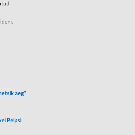
utud
ideni.
metsik aeg"
el Peipsi