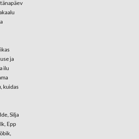
a tänapäev
sakaalu
ja
ikas
use ja
 ilu
dama
, kuidas
de, Silja
lk, Epp
öbik,