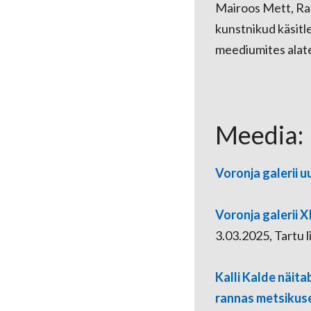
Mairoos Mett, Ras
kunstnikud käsitl
meediumites alates
Meedia:
Voronja galerii u
Voronja galerii X
3.03.2025, Tartu l
Kalli Kalde näit
rannas metsikuse