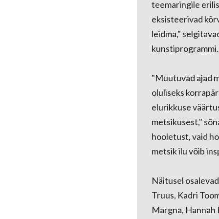
teemaringile erili
eksisteerivad kõr
leidma," selgitava
kunstiprogrammi.
"Muutuvad ajad mu
oluliseks korrapär
elurikkuse väärtus
metsikusest," sõn
hooletust, vaid h
metsik ilu võib ins
Näitusel osalevad:
Truus, Kadri Toom
Margna, Hannah Ha