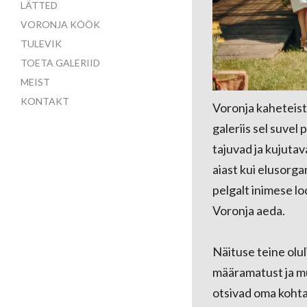
LÄTTED
VORONJA KÖÖK
TULEVIK
TOETA GALERIID
MEIST
KONTAKT
Voronja kaheteist
galeriis sel suvel
tajuvad ja kujuta
aiast kui elusorga
pelgalt inimese lo
Voronja aeda.
Näituse teine olul
määramatust ja mu
otsivad oma kohta.