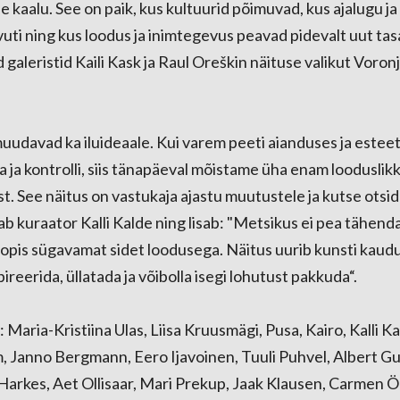
se kaalu. See on paik, kus kultuurid põimuvad, kus ajalugu j
vuti ning kus loodus ja inimtegevus peavad pidevalt uut ta
d galeristid Kaili Kask ja Raul Oreškin näituse valikut Voron
udavad ka iluideaale. Kui varem peeti aianduses ja esteet
a ja kontrolli, siis tänapäeval mõistame üha enam looduslikk
t. See näitus on vastukaja ajastu muutustele ja kutse otsida
ab kuraator Kalli Kalde ning lisab: "Metsikus ei pea tähen
oopis sügavamat sidet loodusega. Näitus uurib kunsti kaudu
pireerida, üllatada ja võibolla isegi lohutust pakkuda“.
 Maria-Kristiina Ulas, Liisa Kruusmägi, Pusa, Kairo, Kalli Kal
, Janno Bergmann, Eero Ijavoinen, Tuuli Puhvel, Albert Gu
rkes, Aet Ollisaar, Mari Prekup, Jaak Klausen, Carmen Ö