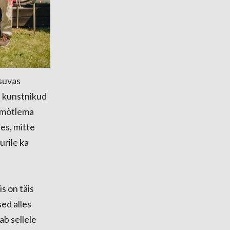
suvas
as kunstnikud
b mõtlema
ses, mitte
urile ka
s on täis
ed alles
ab sellele