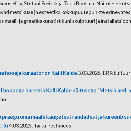
mus Hirv, Stefani Freitok ja Tuuli Roosma. Näitusele kuts
evad metsikuse ja esteetika kokkupuutepunkte erinevates
 maali- ja graafikakunstist kuni skulptuuri ja installatsioon
ue hooaja kuraator on Kalli Kalde
3.03.2025, ERR kultuur
II hooaega kureerib Kalli Kalde näitusega "Metsik aed, 
inn
ab praegu oma maale kaugetest randadest ja kureerib suv
 ilu
4.03.2025, Tartu Postimees