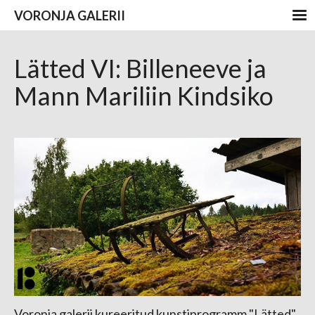
VORONJA GALERII
Lätted VI: Billeneeve ja
Mann Mariliin Kindsiko
Voronja galerii kureeritud kunstiprogramm "Lätted"