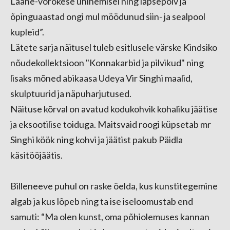
Lääne-võrokese ühinemisel ning lapsepõlv ja
õpinguaastad ongi mul möödunud siin- ja sealpool
kupleid”.
Lätete sarja näitusel tuleb esitlusele värske Kindsiko
nõudekollektsioon "Konnakarbid ja pilvikud" ning
lisaks mõned abikaasa Udeya Vir Singhi maalid,
skulptuurid ja näpuharjutused.
Näituse kõrval on avatud kodukohvik kohaliku jäätise
ja eksootilise toiduga. Maitsvaid roogi küpsetab mr
Singhi köök ning kohvi ja jäätist pakub Päidla
käsitööjäätis.
Billeneeve puhul on raske öelda, kus kunstitegemine
algab ja kus lõpeb ning ta ise iseloomustab end
samuti: “Ma olen kunst, oma põhiolemuses kannan