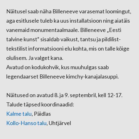
Näitusel saab näha Billeneeve varasemat loomingut,
aga esitlusele tuleb ka uus installatsioon ning aiatäis
vanemaid monumentaalmaale. Billeneeve „Eesti
talvine kunst“ sisaldab vaikust, tantsu ja pildilist-
tekstilist informatsiooni elu kohta, mis on talle kõige
olulisem. Ja valget kana.
Avatud on kodukohvik, kus muuhulgas saab
legendaarset Billeneeve kimchy-kanajalasuppi.
Näitused on avatud 8. ja 9. septembril, kell 12-17.
Talude täpsed koordinaadid:
Kalme talu
, Päidlas
Kollo-Hanso talu
, Uhtjärvel