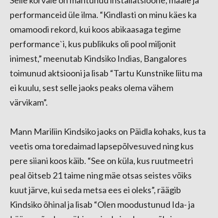
Selle kõrvale on mahtunud installatsioone, maale ja
performanceid üle ilma. “Kindlasti on minu käes ka
omamoodi rekord, kui koos abikaasaga tegime
performance`i, kus publikuks oli pool miljonit
inimest,” meenutab Kindsiko Indias, Bangalores
toimunud aktsiooni ja lisab “Tartu Kunstnike liitu ma
ei kuulu, sest selle jaoks peaks olema vähem
värvikam”.
Mann Mariliin Kindsiko jaoks on Päidla kohaks, kus ta
veetis oma toredaimad lapsepõlvesuved ning kus
pere siiani koos käib. “See on küla, kus ruutmeetri
peal õitseb 21 taime ning mäe otsas seistes võiks
kuut järve, kui seda metsa ees ei oleks”, räägib
Kindsiko õhinal ja lisab “Olen moodustunud Ida- ja