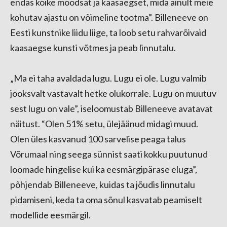
endas kõike moodsat ja kaasaegset, mida ainult meie
kohutav ajastu on võimeline tootma”. Billeneeve on
Eesti kunstnike liidu liige, ta loob setu rahvarõivaid
kaasaegse kunsti võtmes ja peab linnutalu.
„Ma ei taha avaldada lugu. Lugu ei ole. Lugu valmib
jooksvalt vastavalt hetke olukorrale. Lugu on muutuv
sest lugu on vale”, iseloomustab Billeneeve avatavat
näitust. “Olen 51% setu, ülejäänud midagi muud.
Olen üles kasvanud 100 sarvelise peaga talus
Võrumaal ning seega sünnist saati kokku puutunud
loomade hingelise kui ka eesmärgipärase eluga”,
põhjendab Billeneeve, kuidas ta jõudis linnutalu
pidamiseni, keda ta oma sõnul kasvatab peamiselt
modellide eesmärgil.