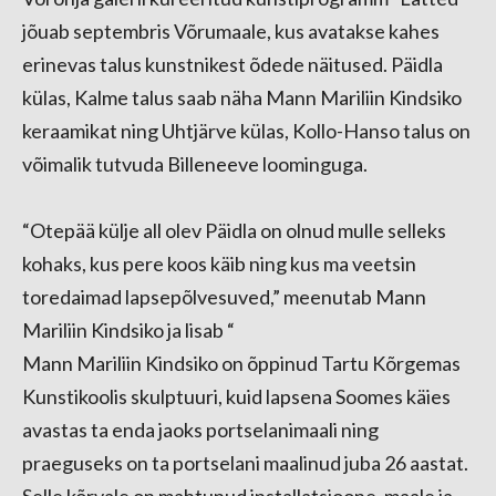
jõuab septembris Võrumaale, kus avatakse kahes
erinevas talus kunstnikest õdede näitused. Päidla
külas, Kalme talus saab näha Mann Mariliin Kindsiko
keraamikat ning Uhtjärve külas, Kollo-Hanso talus on
võimalik tutvuda Billeneeve loominguga.
“Otepää külje all olev Päidla on olnud mulle selleks
kohaks, kus pere koos käib ning kus ma veetsin
toredaimad lapsepõlvesuved,” meenutab Mann
Mariliin Kindsiko ja lisab “
Mann Mariliin Kindsiko on õppinud Tartu Kõrgemas
Kunstikoolis skulptuuri, kuid lapsena Soomes käies
avastas ta enda jaoks portselanimaali ning
praeguseks on ta portselani maalinud juba 26 aastat.